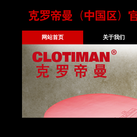
网站首页
关于我们