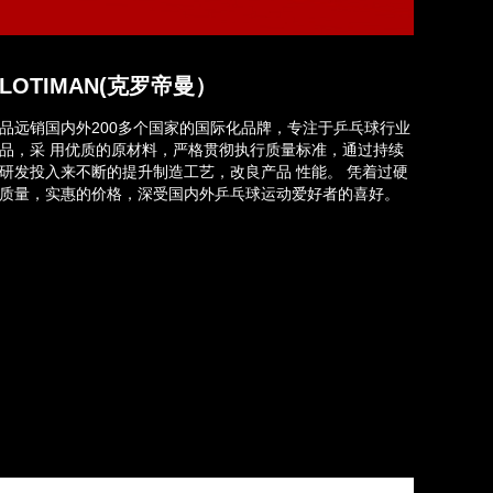
CLOTIMAN(克罗帝曼）
品远销国内外200多个国家的国际化品牌，专注于乒乓球行业
品，采 用优质的原材料，严格贯彻执行质量标准，通过持续
研发投入来不断的提升制造工艺，改良产品 性能。 凭着过硬
质量，实惠的价格，深受国内外乒乓球运动爱好者的喜好。