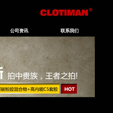
公司资讯
联系我们