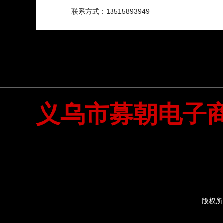
联系方式：13515893949
义乌市募朝电子
版权所