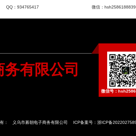
QQ：934765417
微信：hsh2586188839
商务有限公司
微信号：hsh25861
有： 义乌市募朝电子商务有限公司 ICP备案号：
浙ICP备202202758