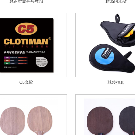
克罗帝曼乒乓球拍
精品阿尤斯
C5套胶
球袋拍套